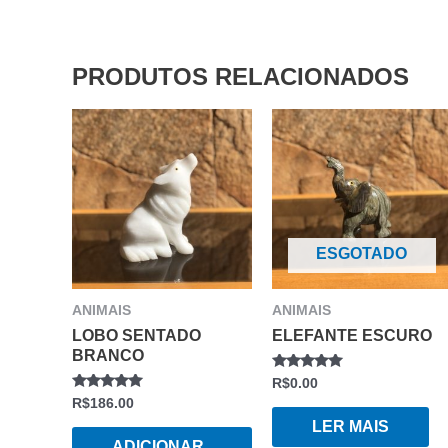
PRODUTOS RELACIONADOS
ESGOTADO
ANIMAIS
ANIMAIS
LOBO SENTADO
ELEFANTE ESCURO
BRANCO
AVALIAÇÃO
R$
0.00
0
AVALIAÇÃO
R$
186.00
DE
0
5
LER MAIS
DE
5
ADICIONAR