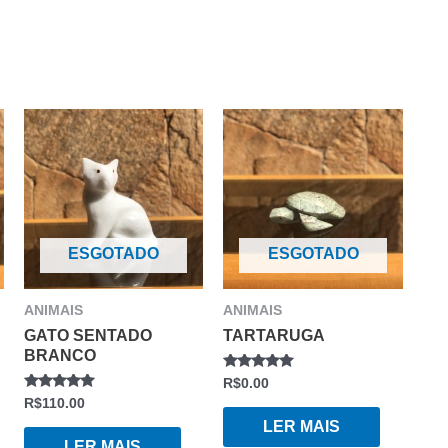
ESGOTADO
ESGOTADO
ANIMAIS
ANIMAIS
GATO SENTADO
TARTARUGA
BRANCO
AVALIAÇÃO
R$
0.00
0
AVALIAÇÃO
R$
110.00
DE
0
5
LER MAIS
DE
5
LER MAIS