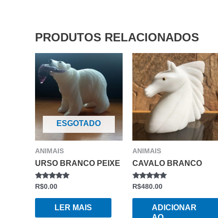
PRODUTOS RELACIONADOS
ESGOTADO
ANIMAIS
ANIMAIS
URSO BRANCO PEIXE
CAVALO BRANCO
AVALIAÇÃO
AVALIAÇÃO
R$
0.00
R$
480.00
0
0
DE
DE
5
5
LER MAIS
ADICIONAR
AO