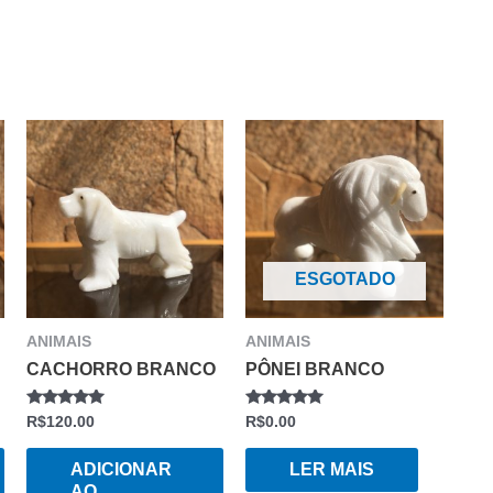
ESGOTADO
ANIMAIS
ANIMAIS
CACHORRO BRANCO
PÔNEI BRANCO
AVALIAÇÃO
AVALIAÇÃO
R$
120.00
R$
0.00
0
0
DE
DE
5
5
ADICIONAR
LER MAIS
AO