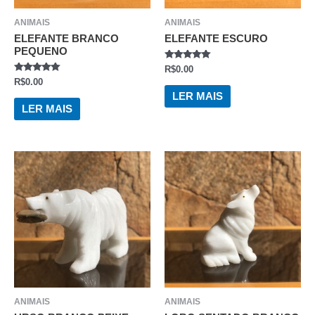
ANIMAIS
ANIMAIS
ELEFANTE BRANCO
ELEFANTE ESCURO
PEQUENO
AVALIAÇÃO
R$
0.00
0
AVALIAÇÃO
R$
0.00
DE
0
5
LER MAIS
DE
5
LER MAIS
ANIMAIS
ANIMAIS