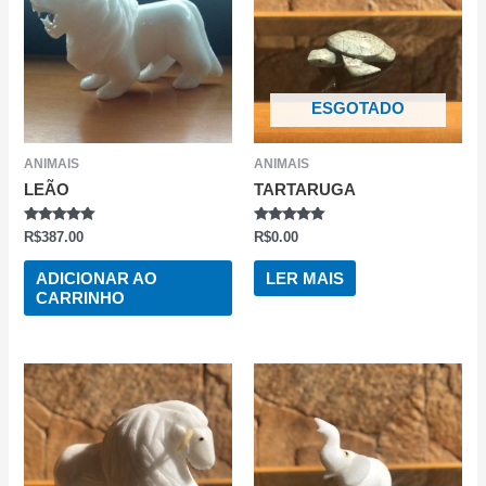
ESGOTADO
ANIMAIS
ANIMAIS
LEÃO
TARTARUGA
AVALIAÇÃO
AVALIAÇÃO
R$
387.00
R$
0.00
0
0
DE
DE
5
5
ADICIONAR AO
LER MAIS
CARRINHO