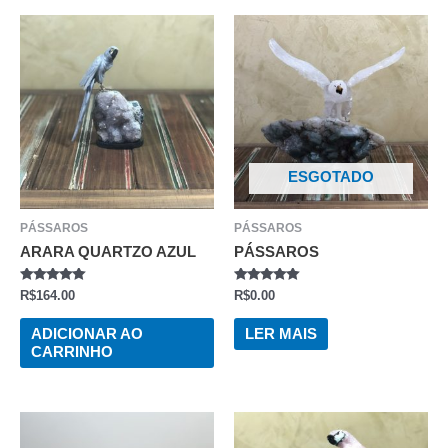
ESGOTADO
PÁSSAROS
PÁSSAROS
ARARA QUARTZO AZUL
PÁSSAROS
AVALIAÇÃO
AVALIAÇÃO
R$
164.00
R$
0.00
0
0
DE
DE
5
5
ADICIONAR AO
LER MAIS
CARRINHO