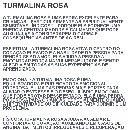
TURMALINA ROSA
A TURMALINA ROSA É UMA PEDRA EXCELENTE PARA
CRIANÇAS – PARTICULARMENTE AS ESPIRITUALMENTE
SENSITIVAS “ÍNDIGOS” -, PORQUE ELA FORNECE UMA
ENERGIA CENTRALIZADORA E CALMANTE QUE PODE
AUXILIÁ-LAS A CONSIDERAREM O CARMA E
CONSEQÜÊNCIAS ANTES DE AGIREM.
ESPIRITUAL:
A TURMALINA ROSA ATIVA O CENTRO DO
CORAÇÃO ELEVADO E A HABILIDADE DA PESSOA PARA
RENDER-SE AO AMOR. ELA AJUDA A PESSOA A
ENCONTRAR FORÇA NA VULNERABILIDADE E SENTIR
ALEGRIA EM TODAS AS SUAS EXPERIÊNCIAS DE
APRENDIZADO.
EMOCIONAL:
A TURMALINA ROSA É UMA
EQUILIBRADORA E PURIFICADORA EMOCIONAL
PODEROSA. É UMA DAS PEDRAS MAIS FORTES PARA
ALIVIAR O ESTRESSE E O DESEQUILÍBRIO EMOCIONAL
QUE PODE BROTAR DESSE ESTADO. ELA É UMA PEDRA
PODEROSA PARA CRIANÇAS, ESPECIALMENTE QUANDO
A HIPERATIVIDADE OU DIFICULDADE PARA DORMIR É UM
PROBLEMA.
FÍSICO:
A TURMALINA ROSA AJUDA A ACALMAR E
CONFORTAR O CORAÇÃO, AUXILIANDO EM CASOS DE
ANGINA, BATIMENTOS IRREGULARES E RECUPERAÇÃO