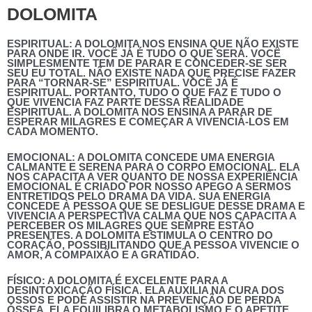
DOLOMITA
ESPIRITUAL:
A DOLOMITA NOS ENSINA QUE NÃO EXISTE
PARA ONDE IR. VOCÊ JÁ É TUDO O QUE SERÁ. VOCÊ
SIMPLESMENTE TEM DE PARAR E CONCEDER-SE SER
SEU EU TOTAL. NÃO EXISTE NADA QUE PRECISE FAZER
PARA “TORNAR-SE” ESPIRITUAL. VOCÊ JÁ É
ESPIRITUAL. PORTANTO, TUDO O QUE FAZ E TUDO O
QUE VIVENCIA FAZ PARTE DESSA REALIDADE
ESPIRITUAL. A DOLOMITA NOS ENSINA A PARAR DE
ESPERAR MILAGRES E COMEÇAR A VIVENCIÁ-LOS EM
CADA MOMENTO.
EMOCIONAL:
A DOLOMITA CONCEDE UMA ENERGIA
CALMANTE E SERENA PARA O CORPO EMOCIONAL. ELA
NOS CAPACITA A VER QUANTO DE NOSSA EXPERIÊNCIA
EMOCIONAL É CRIADO POR NOSSO APEGO A SERMOS
ENTRETIDOS PELO DRAMA DA VIDA. SUA ENERGIA
CONCEDE À PESSOA QUE SE DESLIGUE DESSE DRAMA E
VIVENCIA A PERSPECTIVA CALMA QUE NOS CAPACITA A
PERCEBER OS MILAGRES QUE SEMPRE ESTÃO
PRESENTES. A DOLOMITA ESTIMULA O CENTRO DO
CORAÇÃO, POSSIBILITANDO QUE A PESSOA VIVENCIE O
AMOR, A COMPAIXÃO E A GRATIDÃO.
FÍSICO:
A DOLOMITA É EXCELENTE PARA A
DESINTOXICAÇÃO FÍSICA. ELA AUXILIA NA CURA DOS
OSSOS E PODE ASSISTIR NA PREVENÇÃO DE PERDA
ÓSSEA. ELA EQUILIBRA O METABOLISMO E O APETITE,