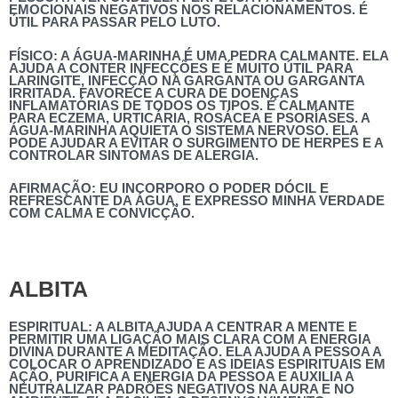
EMOCIONAIS NEGATIVOS NOS RELACIONAMENTOS. É
ÚTIL PARA PASSAR PELO LUTO.
FÍSICO
: A ÁGUA-MARINHA É UMA PEDRA CALMANTE. ELA
AJUDA A CONTER INFECÇÕES E É MUITO ÚTIL PARA
LARINGITE, INFECÇÃO NA GARGANTA OU GARGANTA
IRRITADA. FAVORECE A CURA DE DOENÇAS
INFLAMATÓRIAS DE TODOS OS TIPOS. É CALMANTE
PARA ECZEMA, URTICÁRIA, ROSÁCEA E PSORÍASES. A
ÁGUA-MARINHA AQUIETA O SISTEMA NERVOSO. ELA
PODE AJUDAR A EVITAR O SURGIMENTO DE HERPES E A
CONTROLAR SINTOMAS DE ALERGIA.
AFIRMAÇÃO
: EU INCORPORO O PODER DÓCIL E
REFRESCANTE DA ÁGUA, E EXPRESSO MINHA VERDADE
COM CALMA E CONVICÇÃO.
ALBITA
ESPIRITUAL:
A ALBITA AJUDA A CENTRAR A MENTE E
PERMITIR UMA LIGAÇÃO MAIS CLARA COM A ENERGIA
DIVINA DURANTE A MEDITAÇÃO. ELA AJUDA A PESSOA A
COLOCAR O APRENDIZADO E AS IDEIAS ESPIRITUAIS EM
AÇÃO, PURIFICA A ENERGIA DA PESSOA E AUXILIA A
NEUTRALIZAR PADRÕES NEGATIVOS NA AURA E NO