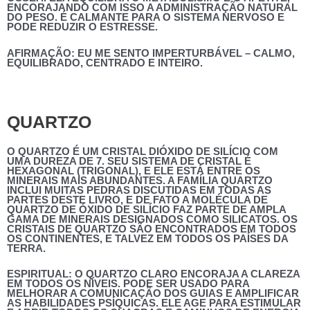
ENCORAJANDO COM ISSO A ADMINISTRAÇÃO NATURAL
DO PESO. É CALMANTE PARA O SISTEMA NERVOSO E
PODE REDUZIR O ESTRESSE.
AFIRMAÇÃO:
EU ME SENTO IMPERTURBÁVEL – CALMO,
EQUILIBRADO, CENTRADO E INTEIRO.
QUARTZO
O QUARTZO É UM CRISTAL DIÓXIDO DE SILÍCIO COM
UMA DUREZA DE 7. SEU SISTEMA DE CRISTAL É
HEXAGONAL (TRIGONAL), E ELE ESTÁ ENTRE OS
MINERAIS MAIS ABUNDANTES. A FAMÍLIA QUARTZO
INCLUI MUITAS PEDRAS DISCUTIDAS EM TODAS AS
PARTES DESTE LIVRO, E DE FATO A MOLÉCULA DE
QUARTZO DE ÓXIDO DE SILÍCIO FAZ PARTE DE AMPLA
GAMA DE MINERAIS DESIGNADOS COMO SILICATOS. OS
CRISTAIS DE QUARTZO SÃO ENCONTRADOS EM TODOS
OS CONTINENTES, E TALVEZ EM TODOS OS PAÍSES DA
TERRA.
ESPIRITUAL:
O QUARTZO CLARO ENCORAJA A CLAREZA
EM TODOS OS NÍVEIS. PODE SER USADO PARA
MELHORAR A COMUNICAÇÃO DOS GUIAS E AMPLIFICAR
AS HABILIDADES PSÍQUICAS. ELE AGE PARA ESTIMULAR