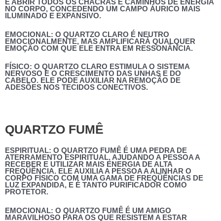
E ABRIR TODOS OS CHACRAS E CAMINHOS DE ENERGIA
NO CORPO, CONCEDENDO UM CAMPO ÁURICO MAIS
ILUMINADO E EXPANSIVO.
EMOCIONAL:
O QUARTZO CLARO É NEUTRO
EMOCIONALMENTE, MAS AMPLIFICARÁ QUALQUER
EMOÇÃO COM QUE ELE ENTRA EM RESSONÂNCIA.
FÍSICO:
O QUARTZO CLARO ESTIMULA O SISTEMA
NERVOSO E O CRESCIMENTO DAS UNHAS E DO
CABELO. ELE PODE AUXILIAR NA REMOÇÃO DE
ADESÕES NOS TECIDOS CONECTIVOS.
QUARTZO FUMÊ
ESPIRITUAL:
O QUARTZO FUMÊ É UMA PEDRA DE
ATERRAMENTO ESPIRITUAL, AJUDANDO A PESSOA A
RECEBER E UTILIZAR MAIS ENERGIA DE ALTA
FREQÜÊNCIA. ELE AUXILIA A PESSOA A ALINHAR O
CORPO FÍSICO COM UMA GAMA DE FREQÜÊNCIAS DE
LUZ EXPANDIDA, E É TANTO PURIFICADOR COMO
PROTETOR.
EMOCIONAL:
O QUARTZO FUMÊ É UM AMIGO
MARAVILHOSO PARA OS QUE RESISTEM A ESTAR