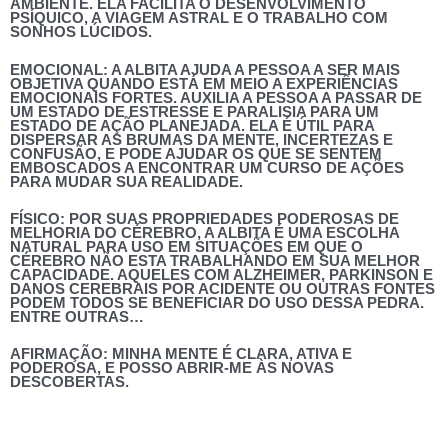
AMBIENTE. ELA FACILITA O DESENVOLVIMENTO
PSÍQUICO, A VIAGEM ASTRAL E O TRABALHO COM
SONHOS LÚCIDOS.
EMOCIONAL:
A ALBITA AJUDA A PESSOA A SER MAIS
OBJETIVA QUANDO ESTÁ EM MEIO A EXPERIÊNCIAS
EMOCIONAIS FORTES. AUXILIA A PESSOA A PASSAR DE
UM ESTADO DE ESTRESSE E PARALISIA PARA UM
ESTADO DE AÇÃO PLANEJADA. ELA É ÚTIL PARA
DISPERSAR AS BRUMAS DA MENTE, INCERTEZAS E
CONFUSÃO, E PODE AJUDAR OS QUE SE SENTEM
EMBOSCADOS A ENCONTRAR UM CURSO DE AÇÕES
PARA MUDAR SUA REALIDADE.
FÍSICO:
POR SUAS PROPRIEDADES PODEROSAS DE
MELHORIA DO CÉREBRO, A ALBITA É UMA ESCOLHA
NATURAL PARA USO EM SITUAÇÕES EM QUE O
CÉREBRO NÃO ESTA TRABALHANDO EM SUA MELHOR
CAPACIDADE. AQUELES COM ALZHEIMER, PARKINSON E
DANOS CEREBRAIS POR ACIDENTE OU OUTRAS FONTES
PODEM TODOS SE BENEFICIAR DO USO DESSA PEDRA.
ENTRE OUTRAS…
AFIRMAÇÃO:
MINHA MENTE É CLARA, ATIVA E
PODEROSA, E POSSO ABRIR-ME ÀS NOVAS
DESCOBERTAS.