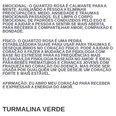
EMOCIONAL:
O QUARTZO ROSA É CALMANTE PARA A
MENTE, AUXILIANDO A PESSOA A ELIMINAR
PREOCUPAÇÕES, MEDO, ANSIEDADE E TRAUMAS
EMOCIONAIS PASSADOS. ELE LIMPA O CORPO
EMOCIONAL DE PADRÕES CONDUZIDOS PELO EGO E
PODE AJUDAR A PESSOA A SENTIR-SE MAIS ABERTA
PARA RECEBER E COMPARTILHAR AMOR, COMPAIXÃO E
BONDADE.
FÍSICO: O QUARTZO ROSA É UMA PEDRA
ESTABILIZADORA SUAVE PARA USAR PARA TRAUMAS E
DESEQUILÍBRIOS NO CORAÇÃO FÍSICO. PODE AJUDAR O
CORAÇÃO A FAZER A MUDANÇA DA FISIOLOGIA COM
BASE NO ESTRESSE PARA AS FREQÜÊNCIAS MAIS
ELEVADAS DA FISIOLOGIA BASEADA NO AMOR. É IDEAL
PARA BEBÊS PREMATUROS E CRIANÇAS JOVENS COM
FRAQUEZA NO CORAÇÃO OU DOENÇA, MAS PODE SER
USADA POR QUALQUER UM QUE DESEJE UM CORAÇÃO
FORTE E MAIS ESTÁVEL.
AFIRMAÇÃO:
EU ABRO MEU CORAÇÃO PARA RECEBER
E EXPRESSAR A ENERGIA DO AMOR.
TURMALINA VERDE