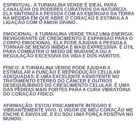
ESPIRITUAL:
A TURMALINA VERDE É IDEAL PARA
CANALIZAR OS PODERES CURATIVOS DA NATUREZA.
ELA SINTONIZA A PESSOA COM AS ENERGIAS DA TERRA
NA MEDIDA EM QUE ABRE O CORAÇÃO E ESTIMULA A
LIGAÇÃO COM O AMOR DIVINO.
EMOCIONAL:
A TURMALINA VERDE TRAZ UMA ENERGIA
REVIGORANTE DE CRESCIMENTO E EXPANSÃO PARA O
CORPO EMOCIONAL. ELA PODE AJUDAR A PESSOA A
TORNAR-SE MENOS INIBIDA E MAIS EXPRESSIVA. É ÚTIL
PARA COMBATER O MEDO DE MUDANÇA OU A
REGULAÇÃO EXCESSIVA DA VIDA E DOS HÁBITOS.
FÍSICO:
A TURMALINA VERDE PODE AJUDAR A
ESTIMULAR A FUNÇÃO E REPRODUÇÃO CELULAR
ADEQUADAS. É UMA EXCELENTE ASSISTENTE NO
TRATAMENTO ETÉREO DO CÂNCER E OUTROS
DESEQUILÍBRIOS DO CRESCIMENTO CELULAR. É UMA
DAS PEDRAS MAIS FORTES PARA A CURA VIBRATÓRIA
DO CORAÇÃO FÍSICO.
AFIRMAÇÃO:
ESTOU FISICAMENTE ÍNTEGRO E
VIBRANTEMENTE VIVO. O VIGOR DE MEU CORAÇÃO ME
ENCHE E ENVOLVE, E EU SOU UMA FORÇA POSITIVA NO
MUNDO.