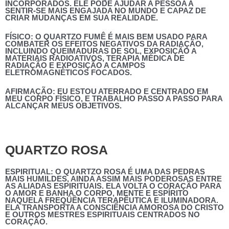
INCORPORADOS. ELE PODE AJUDAR A PESSOA A
SENTIR-SE MAIS ENGAJADA NO MUNDO E CAPAZ DE
CRIAR MUDANÇAS EM SUA REALIDADE.
FÍSICO: O QUARTZO FUMÊ É MAIS BEM USADO PARA
COMBATER OS EFEITOS NEGATIVOS DA RADIAÇÃO,
INCLUINDO QUEIMADURAS DE SOL, EXPOSIÇÃO A
MATERIAIS RADIOATIVOS, TERAPIA MÉDICA DE
RADIAÇÃO E EXPOSIÇÃO A CAMPOS
ELETROMAGNÉTICOS FOCADOS.
AFIRMAÇÃO:
EU ESTOU ATERRADO E CENTRADO EM
MEU CORPO FÍSICO, E TRABALHO PASSO A PASSO PARA
ALCANÇAR MEUS OBJETIVOS.
QUARTZO ROSA
ESPIRITUAL:
O QUARTZO ROSA É UMA DAS PEDRAS
MAIS HUMILDES, AINDA ASSIM MAIS PODEROSAS ENTRE
AS ALIADAS ESPIRITUAIS. ELA VOLTA O CORAÇÃO PARA
O AMOR E BANHA O CORPO, MENTE E ESPÍRITO
NAQUELA FREQÜÊNCIA TERAPÊUTICA E ILUMINADORA.
ELA TRANSPORTA A CONSCIÊNCIA AMOROSA DO CRISTO
E OUTROS MESTRES ESPIRITUAIS CENTRADOS NO
CORAÇÃO.