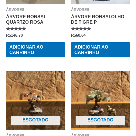
ÁRVORES
ÁRVORES
ÁRVORE BONSAI
ÁRVORE BONSAI OLHO
QUARTZO ROSA
DE TIGRE P
AVALIAÇÃO
AVALIAÇÃO
R$
146.70
R$
60.64
0
0
DE
DE
5
5
ADICIONAR AO
ADICIONAR AO
CARRINHO
CARRINHO
ESGOTADO
ESGOTADO
ÁRVORES
ÁRVORES