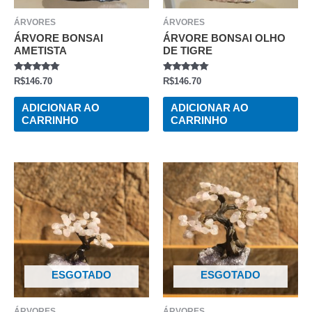
ÁRVORES
ÁRVORES
ÁRVORE BONSAI
ÁRVORE BONSAI OLHO
AMETISTA
DE TIGRE
AVALIAÇÃO
AVALIAÇÃO
R$
146.70
R$
146.70
0
0
DE
DE
5
5
ADICIONAR AO
ADICIONAR AO
CARRINHO
CARRINHO
ESGOTADO
ESGOTADO
ÁRVORES
ÁRVORES