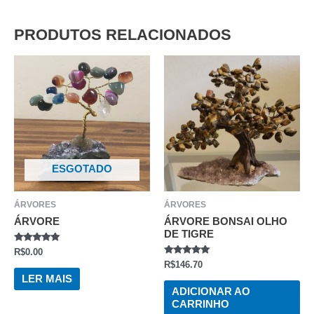
PRODUTOS RELACIONADOS
ESGOTADO
ÁRVORES
ÁRVORES
ÁRVORE
ÁRVORE BONSAI OLHO
DE TIGRE
AVALIAÇÃO
R$
0.00
0
AVALIAÇÃO
R$
146.70
DE
0
5
LER MAIS
DE
5
ADICIONAR AO
CARRINHO