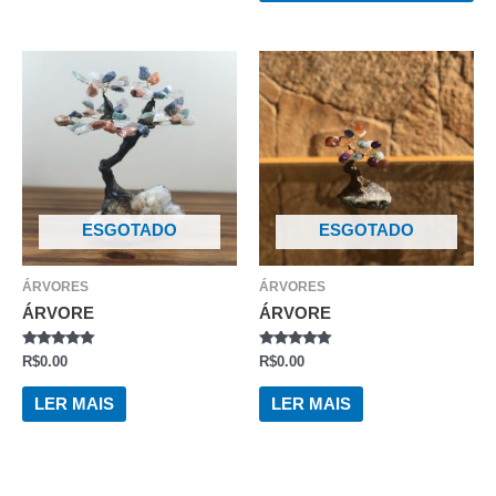
ESGOTADO
ESGOTADO
ÁRVORES
ÁRVORES
ÁRVORE
ÁRVORE
AVALIAÇÃO
AVALIAÇÃO
R$
0.00
R$
0.00
0
0
DE
DE
5
5
LER MAIS
LER MAIS