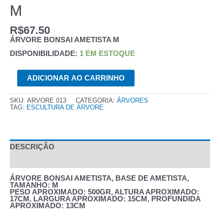
M
R$
67.50
ÁRVORE BONSAI AMETISTA M
DISPONIBILIDADE:
1 EM ESTOQUE
ÁRVORE
ADICIONAR AO CARRINHO
BONSAI
AMETISTA
M
QUANTIDADE
SKU:
ARVORE 013
CATEGORIA:
ÁRVORES
TAG:
ESCULTURA DE ÁRVORE
DESCRIÇÃO
AVALIAÇÕES (0)
ÁRVORE BONSAI AMETISTA, BASE DE AMETISTA,
TAMANHO: M
PESO APROXIMADO: 500GR, ALTURA APROXIMADO:
17CM, LARGURA APROXIMADO: 15CM, PROFUNDIDA
APROXIMADO: 13CM