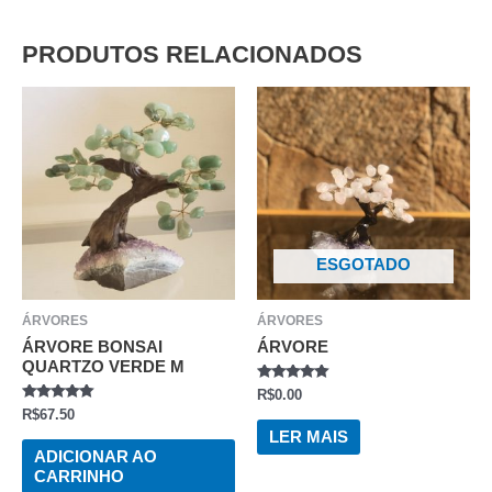
PRODUTOS RELACIONADOS
ESGOTADO
ÁRVORES
ÁRVORES
ÁRVORE BONSAI
ÁRVORE
QUARTZO VERDE M
AVALIAÇÃO
R$
0.00
0
AVALIAÇÃO
R$
67.50
DE
0
5
LER MAIS
DE
5
ADICIONAR AO
CARRINHO