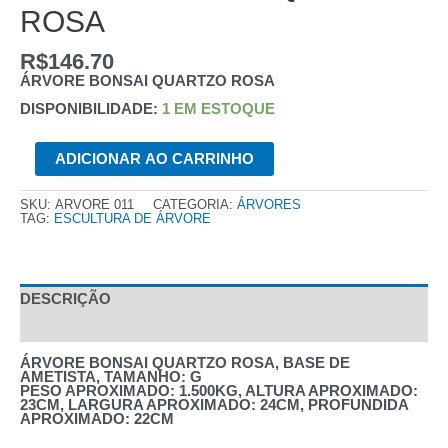
ROSA
R$
146.70
ÁRVORE BONSAI QUARTZO ROSA
DISPONIBILIDADE:
1 EM ESTOQUE
ÁRVORE
ADICIONAR AO CARRINHO
BONSAI
QUARTZO
ROSA
QUANTIDADE
SKU:
ARVORE 011
CATEGORIA:
ÁRVORES
TAG:
ESCULTURA DE ÁRVORE
DESCRIÇÃO
AVALIAÇÕES (0)
ÁRVORE BONSAI QUARTZO ROSA, BASE DE
AMETISTA, TAMANHO: G
PESO APROXIMADO: 1.500KG, ALTURA APROXIMADO:
23CM, LARGURA APROXIMADO: 24CM, PROFUNDIDA
APROXIMADO: 22CM