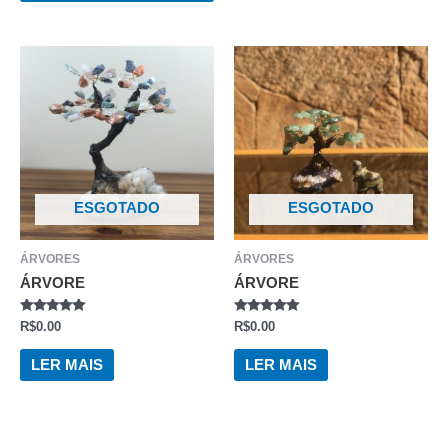
ESGOTADO
ESGOTADO
ÁRVORES
ÁRVORES
ÁRVORE
ÁRVORE
AVALIAÇÃO
AVALIAÇÃO
R$
0.00
R$
0.00
0
0
DE
DE
5
5
LER MAIS
LER MAIS