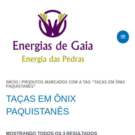
IR
PARA
O
CONTEÚDO
MEN
PRIN
INÍCIO
/ PRODUTOS MARCADOS COM A TAG “TAÇAS EM ÔNIX
PAQUISTANÊS”
TAÇAS EM ÔNIX
PAQUISTANÊS
MOSTRANDO TODOS OS 3 RESULTADOS