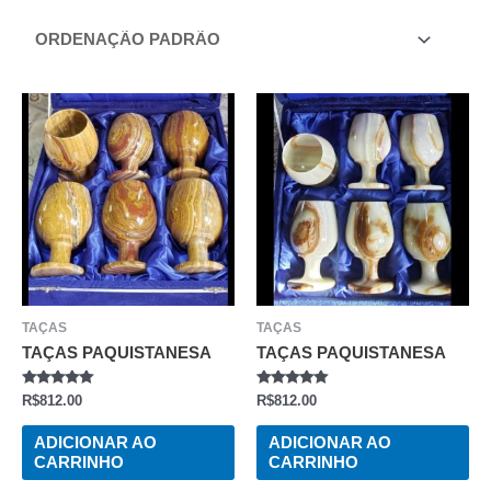
TAÇAS
TAÇAS
TAÇAS PAQUISTANESA
TAÇAS PAQUISTANESA
AVALIAÇÃO
AVALIAÇÃO
R$
812.00
R$
812.00
0
0
DE
DE
5
5
ADICIONAR AO
ADICIONAR AO
CARRINHO
CARRINHO