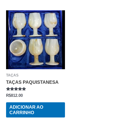
TAÇAS
TAÇAS PAQUISTANESA
AVALIAÇÃO
R$
812.00
0
DE
5
ADICIONAR AO
CARRINHO