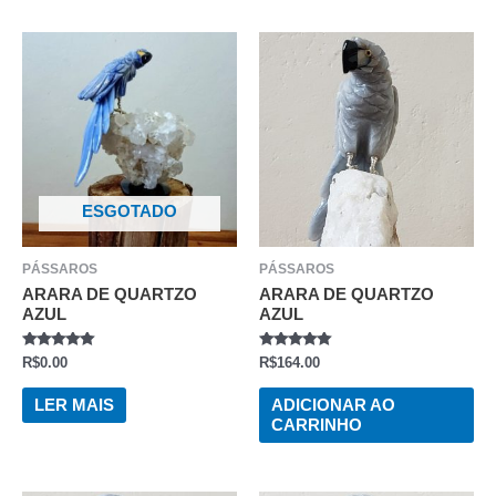
ESGOTADO
PÁSSAROS
PÁSSAROS
ARARA DE QUARTZO
ARARA DE QUARTZO
AZUL
AZUL
AVALIAÇÃO
AVALIAÇÃO
R$
0.00
R$
164.00
0
0
DE
DE
5
5
LER MAIS
ADICIONAR AO
CARRINHO