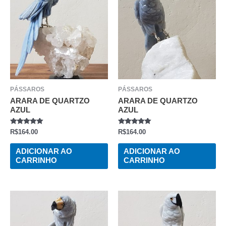
PÁSSAROS
PÁSSAROS
ARARA DE QUARTZO
ARARA DE QUARTZO
AZUL
AZUL
AVALIAÇÃO
AVALIAÇÃO
R$
164.00
R$
164.00
0
0
DE
DE
5
5
ADICIONAR AO
ADICIONAR AO
CARRINHO
CARRINHO