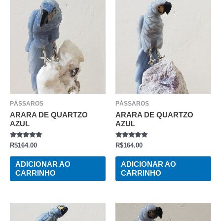
PÁSSAROS
PÁSSAROS
ARARA DE QUARTZO
ARARA DE QUARTZO
AZUL
AZUL
AVALIAÇÃO
AVALIAÇÃO
R$
164.00
R$
164.00
0
0
DE
DE
5
5
ADICIONAR AO
ADICIONAR AO
CARRINHO
CARRINHO