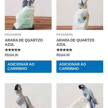
PÁSSAROS
PÁSSAROS
ARARA DE QUARTZO
ARARA DE QUARTZO
AZUL
AZUL
AVALIAÇÃO
AVALIAÇÃO
R$
164.00
R$
164.00
0
0
DE
DE
5
5
ADICIONAR AO
ADICIONAR AO
CARRINHO
CARRINHO