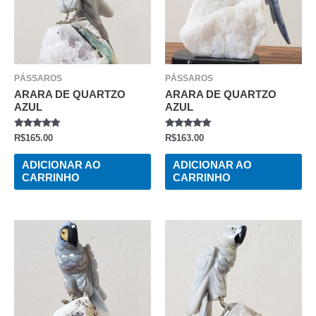
PÁSSAROS
PÁSSAROS
ARARA DE QUARTZO
ARARA DE QUARTZO
AZUL
AZUL
AVALIAÇÃO
AVALIAÇÃO
R$
165.00
R$
163.00
0
0
DE
DE
5
5
ADICIONAR AO
ADICIONAR AO
CARRINHO
CARRINHO