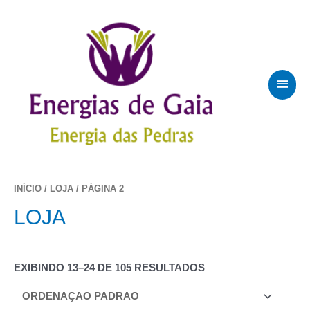
IR
PARA
O
CONTEÚDO
MEN
PRIN
INÍCIO
/
LOJA
/ PÁGINA 2
LOJA
EXIBINDO 13–24 DE 105 RESULTADOS