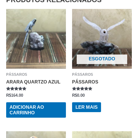
ESGOTADO
PÁSSAROS
PÁSSAROS
ARARA QUARTZO AZUL
PÁSSAROS
AVALIAÇÃO
AVALIAÇÃO
R$
164.00
R$
0.00
0
0
DE
DE
5
5
ADICIONAR AO
LER MAIS
CARRINHO