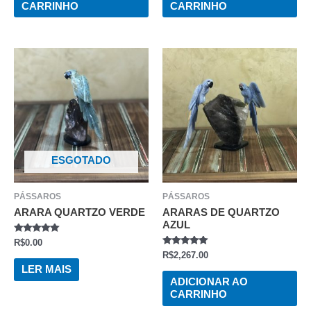
CARRINHO
CARRINHO
ESGOTADO
PÁSSAROS
PÁSSAROS
ARARA QUARTZO VERDE
ARARAS DE QUARTZO
AZUL
AVALIAÇÃO
R$
0.00
0
AVALIAÇÃO
R$
2,267.00
DE
0
5
LER MAIS
DE
5
ADICIONAR AO
CARRINHO