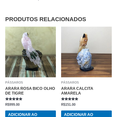
PRODUTOS RELACIONADOS
PÁSSAROS
PÁSSAROS
ARARA ROSA BICO OLHO
ARARA CALCITA
DE TIGRE
AMARELA
AVALIAÇÃO
AVALIAÇÃO
R$
999.00
R$
151.00
0
0
DE
DE
5
5
ADICIONAR AO
ADICIONAR AO