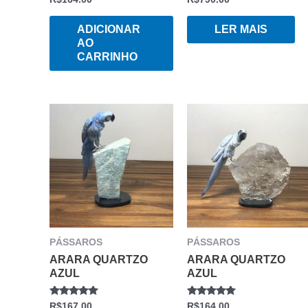
0
0
DE
DE
5
5
ADICIONAR
LER MAIS
AO
CARRINHO
PÁSSAROS
PÁSSAROS
ARARA QUARTZO
ARARA QUARTZO
AZUL
AZUL
AVALIAÇÃO
AVALIAÇÃO
R$
167.00
R$
164.00