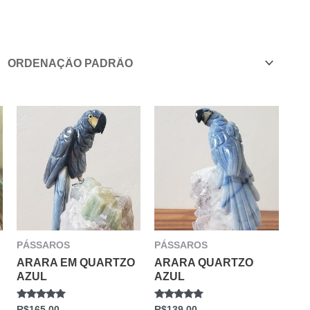
PÁSSAROS
PÁSSAROS
ARARA EM QUARTZO
ARARA QUARTZO
AZUL
AZUL
AVALIAÇÃO
AVALIAÇÃO
R$
165.00
R$
139.00