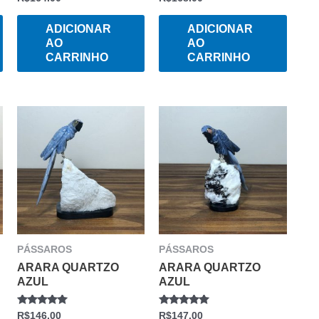
0
0
DE
DE
5
5
ADICIONAR
ADICIONAR
AO
AO
CARRINHO
CARRINHO
PÁSSAROS
PÁSSAROS
ARARA QUARTZO
ARARA QUARTZO
AZUL
AZUL
AVALIAÇÃO
AVALIAÇÃO
R$
146.00
R$
147.00