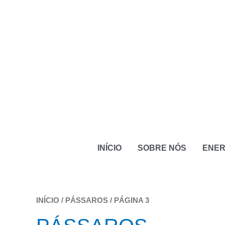
IR
PARA
O
CONTEÚDO
INÍCIO
SOBRE NÓS
ENER
INÍCIO
/
PÁSSAROS
/ PÁGINA 3