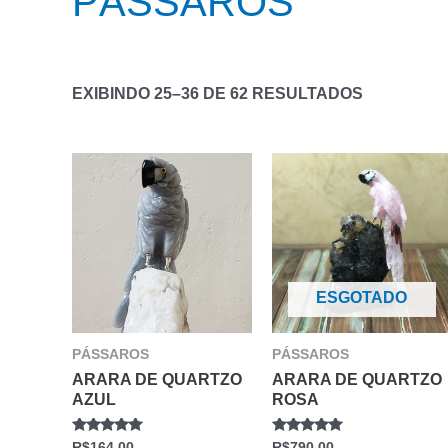
PÁSSAROS
EXIBINDO 25–36 DE 62 RESULTADOS
ESGOTADO
PÁSSAROS
PÁSSAROS
ARARA DE QUARTZO
ARARA DE QUARTZO
AZUL
ROSA
AVALIAÇÃO
AVALIAÇÃO
R$
164.00
R$
790.00