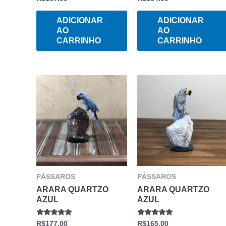
0
0
DE
DE
5
5
ADICIONAR
ADICIONAR
AO
AO
CARRINHO
CARRINHO
PÁSSAROS
PÁSSAROS
ARARA QUARTZO
ARARA QUARTZO
AZUL
AZUL
AVALIAÇÃO
AVALIAÇÃO
R$
177.00
R$
165.00